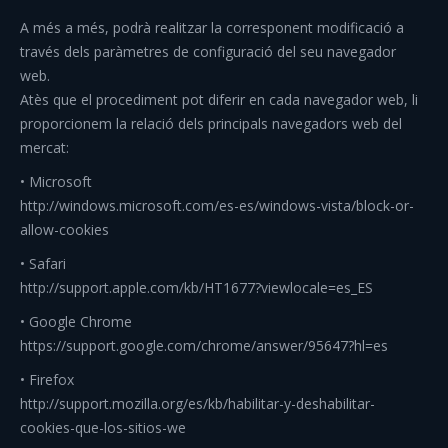
A més a més, podrà realitzar la corresponent modificació a
través dels paràmetres de configuració del seu navegador
web.
Atès que el procediment pot diferir en cada navegador web, li
proporcionem la relació dels principals navegadors web del
mercat:
• Microsoft
http://windows.microsoft.com/es-es/windows-vista/block-or-
allow-cookies
• Safari
http://support.apple.com/kb/HT1677?viewlocale=es_ES
• Google Chrome
https://support.google.com/chrome/answer/95647?hl=es
• Firefox
http://support.mozilla.org/es/kb/habilitar-y-deshabilitar-
cookies-que-los-sitios-we