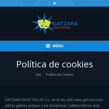
MENU
Inici
Política de cookies
Esdeveniments
You are here:
Inici
Política de cookies
Infantil
Espectacles variats
GATZARA ESPECTACLES S.L, en el seu web www.gatzara.com,
Música
utilitza galetes pròpies o bé d’empreses col·laboradores amb