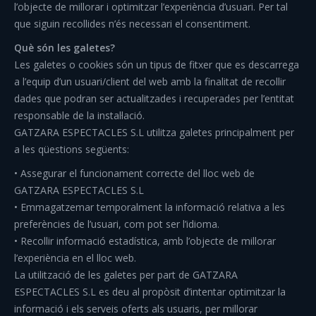
l’objecte de millorar i optimitzar l’experiència d’usuari. Per tal
Comiats i aventura
que siguin recollides n’és necessari el consentiment.
Altres serveis
Què són les galetes?
Les galetes o cookies són un tipus de fitxer que es descarrega
Infraestructures i material
a l’equip d’un usuari/client del web amb la finalitat de recollir
dades que podran ser actualitzades i recuperades per l’entitat
Contacte
responsable de la instal·lació.
GATZARA ESPECTACLES S.L utilitza galetes principalment per
a les qüestions següents:
• Assegurar el funcionament correcte del lloc web de
GATZARA ESPECTACLES S.L
• Emmagatzemar temporalment la informació relativa a les
preferències de l’usuari, com pot ser l’idioma.
• Recollir informació estadística, amb l’objecte de millorar
l’experiència en el lloc web.
La utilització de les galetes per part de GATZARA
ESPECTACLES S.L es deu al propòsit d’intentar optimitzar la
informació i els serveis oferts als usuaris, per millorar