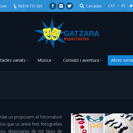
CAT
/
ES
.com
00376 731 631
Cercador
tacles variats
Música
Comiats i aventura
Altres serve
You are here:
cordat us proposem el fotomaton!
os que us anirà fent fotografies
tos, disposareu de tot tipus de