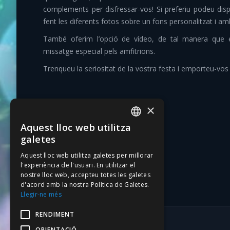
complements per disfressar-vos! Si preferiu podeu dis
fent les diferents fotos sobre un fons personalitzat i 
També oferim l’opció de vídeo, de tal manera que e
missatge especial pels amfitrions.
Trenqueu la seriositat de la vostra festa i emporteu-vos
×
Aquest lloc web utilitza
CATALAN
galetes
SPANISH
Aquest lloc web utilitza galetes per millorar
l'experiència de l'usuari. En utilitzar el
nostre lloc web, accepteu totes les galetes
d'acord amb la nostra Política de Galetes.
Llegir-ne més
RENDIMENT
ORIENTACIÓ