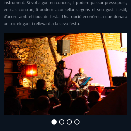
instrument. Si vol algun en concret, li podem passar pressupost,
Comiats i aventura
en cas contrari, li podem aconsellar segons el seu gust i estil,
d’acord amb el tipus de festa. Una opció econòmica que donarà
Altres serveis
un toc elegant i rellevant a la seva festa.
Infraestructures i material
Contacte