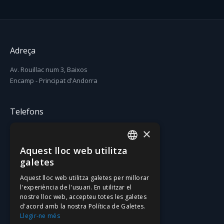
Adreça
Av. Rouillac num 3, Baixos
Encamp - Principat d'Andorra
Telefons
×
T. (+376) 731 631
F. (+376) 731 630
Aquest lloc web utilitza
CATALAN
galetes
Email
SPANISH
Aquest lloc web utilitza galetes per millorar
l'experiència de l'usuari. En utilitzar el
gatzara@gatzara.com
nostre lloc web, accepteu totes les galetes
d'acord amb la nostra Política de Galetes.
Llegir-ne més
Xarxes social