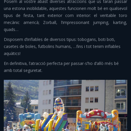
Posem al vostre abast diverses atraccions que us faran passar
Comiats i aventura
una estona inoblidable, aquestes funcionen molt bé en qualsevol
tipus de festa, tant exterior com interior: el veritable toro
Altres serveis
mecànic americà; Zorball, l’impressionant jumping, karting,
quads…
Infraestructures i material
Disposem d’inflables de diversos tipus: tobogans, boti boti,
Contacte
casetes de boles, futbolins humans, …fins i tot tenim inflables
aquàtics!
En definitiva, l’atracció perfecta per passar-s’ho d’allò més bé
amb total seguretat.