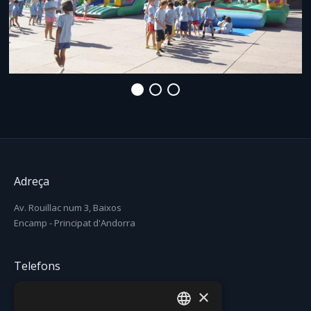
Adreça
Av. Rouillac num 3, Baixos
Encamp - Principat d'Andorra
Telefons
×
T. (+376) 731 631
F. (+376) 731 630