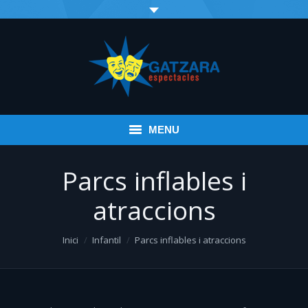
MENU
Inici
Parcs inflables i
Esdeveniments
atraccions
Infantil
You are here:
Inici
Infantil
Parcs inflables i atraccions
Espectacles variats
Música