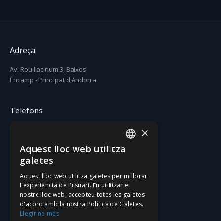
Adreça
Av. Rouillac num 3, Baixos
Encamp - Principat d'Andorra
Telefons
×
T. (+376) 731 631
F. (+376) 731 630
Aquest lloc web utilitza
CATALAN
galetes
Email
SPANISH
Aquest lloc web utilitza galetes per millorar
l'experiència de l'usuari. En utilitzar el
gatzara@gatzara.com
nostre lloc web, accepteu totes les galetes
d'acord amb la nostra Política de Galetes.
Llegir-ne més
Xarxes social