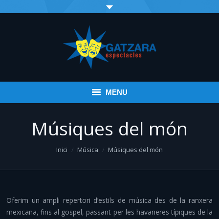
MENU
Inici
Músiques del món
Esdeveniments
You are here:
Inici
Música
Músiques del món
Infantil
Espectacles variats
Oferim un ampli repertori d’estils de música des de la ranxera
Música
mexicana, fins al gospel, passant per les havaneres típiques de la