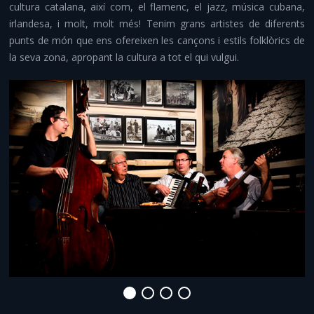
cultura catalana, així com, el flamenc, el jazz, música cubana,
Comiats i aventura
irlandesa, i molt, molt més! Tenim grans artistes de diferents
punts de món que ens ofereixen les cançons i estils folklòrics de
Altres serveis
la seva zona, apropant la cultura a tot el qui vulgui.
Infraestructures i material
Contacte