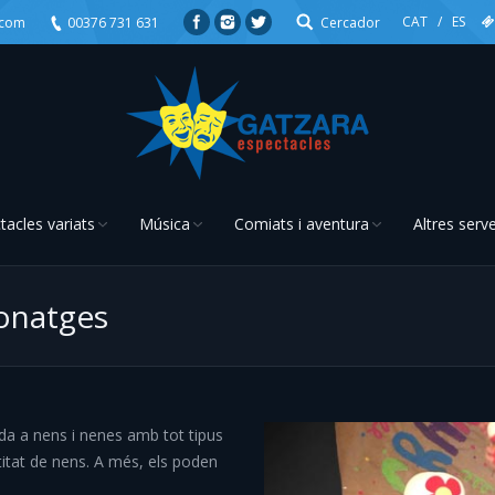
CAT
/
ES
.com
00376 731 631
Cercador
tacles variats
Música
Comiats i aventura
Altres serve
sonatges
You are here:
da a nens i nenes amb tot tipus
ntitat de nens. A més, els poden