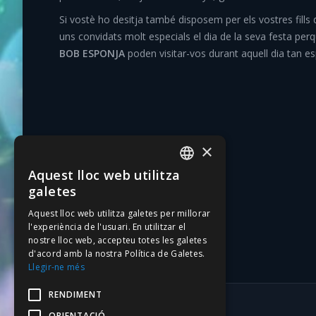
Si vostè ho desitja també disposem per els vostres fills
uns convidats molt especials el dia de la seva festa per
BOB ESPONJA
poden visitar-vos durant aquell dia tan es
×
Aquest lloc web utilitza
CATALAN
galetes
SPANISH
Aquest lloc web utilitza galetes per millorar
l'experiència de l'usuari. En utilitzar el
nostre lloc web, accepteu totes les galetes
d'acord amb la nostra Política de Galetes.
Llegir-ne més
RENDIMENT
ORIENTACIÓ