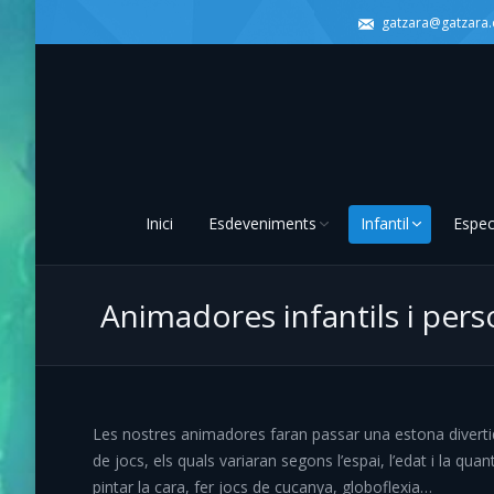
gatzara@gatzara
Inici
Esdeveniments
Infantil
Espec
Animadores infantils i per
Les nostres animadores faran passar una estona diverti
de jocs, els quals variaran segons l’espai, l’edat i la qua
pintar la cara, fer jocs de cucanya, globoflexia…