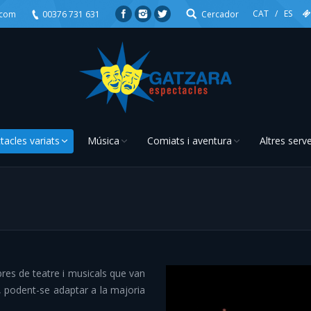
CAT
/
ES
.com
00376 731 631
Cercador
tacles variats
Música
Comiats i aventura
Altres serve
You are here:
res de teatre i musicals que van
, podent-se adaptar a la majoria