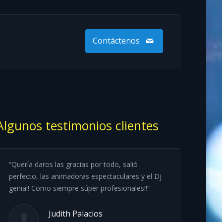
Contáctenos
Algunos testimonios clientes
“Quería daros las gracias por todo, salió
“Os escribo par
perfecto, las animadoras espectaculares y el Dj
Fiesta Mayor ha
genial! Como siempre súper profesionales!!”
son la caña y l
bien! Todos muy
disfrutar muchí
Judith Palacios