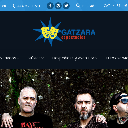
CAT
/
ES
.com
00376 731 631
Buscador
 variados
Música
Despedidas y aventura
Otros servic