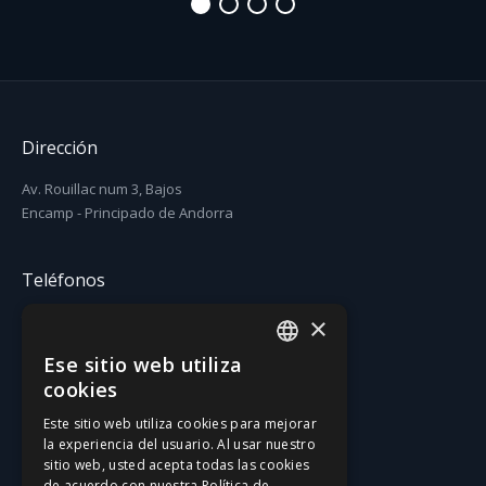
Dirección
Av. Rouillac num 3, Bajos
Encamp - Principado de Andorra
Teléfonos
×
T. (+376) 731 631
F. (+376) 731 630
Ese sitio web utiliza
CATALAN
cookies
Email
SPANISH
Este sitio web utiliza cookies para mejorar
la experiencia del usuario. Al usar nuestro
gatzara@gatzara.com
sitio web, usted acepta todas las cookies
de acuerdo con nuestra Política de