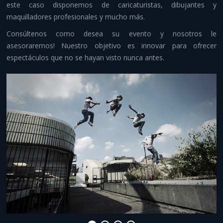
este caso disponemos de caricaturistas, dibujantes y
Despedidas y aventura
maquilladores profesionales y mucho más.
Otros servicios
Consúltenos como desea su evento y nosotros le
asesoraremos! Nuestro objetivo es innovar para ofrecer
Infraestructuras y material
espectáculos que no se hayan visto nunca antes.
Contacto