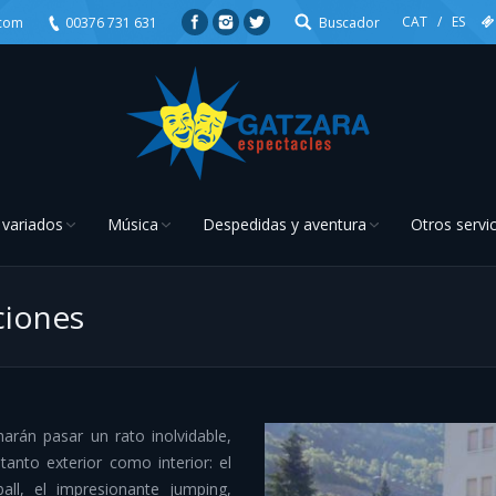
CAT
/
ES
.com
00376 731 631
Buscador
 variados
Música
Despedidas y aventura
Otros servi
ciones
You are here:
arán pasar un rato inolvidable,
tanto exterior como interior: el
ll, el impresionante jumping,