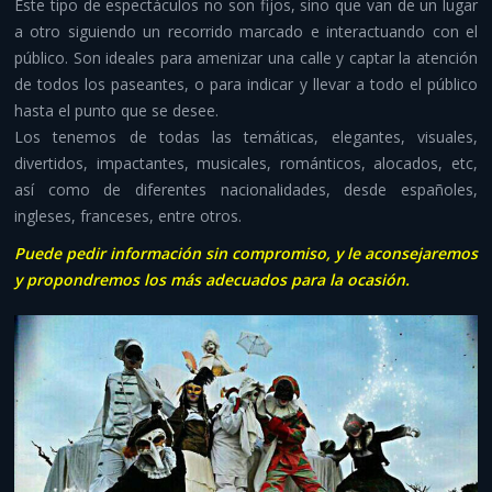
Este tipo de espectáculos no son fijos, sino que van de un lugar
Despedidas y aventura
a otro siguiendo un recorrido marcado e interactuando con el
público. Son ideales para amenizar una calle y captar la atención
Otros servicios
de todos los paseantes, o para indicar y llevar a todo el público
hasta el punto que se desee.
Infraestructuras y material
Los tenemos de todas las temáticas, elegantes, visuales,
divertidos, impactantes, musicales, románticos, alocados, etc,
Contacto
así como de diferentes nacionalidades, desde españoles,
ingleses, franceses, entre otros.
Puede pedir información sin compromiso, y le aconsejaremos
y propondremos los más adecuados para la ocasión.