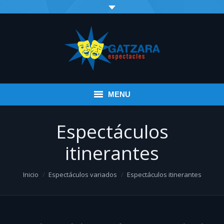
MENU
Inicio
Espectáculos
Eventos
itinerantes
Infantil
You are here:
Inicio
Espectáculos variados
Espectáculos itinerantes
Espectáculos variados
Música