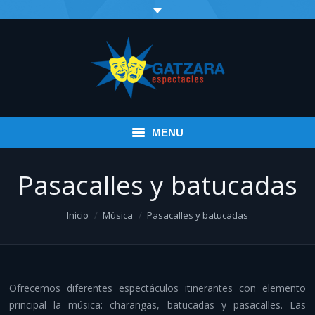
MENU
Inicio
Pasacalles y batucadas
Eventos
You are here:
Inicio
Música
Pasacalles y batucadas
Infantil
Espectáculos variados
Ofrecemos diferentes espectáculos itinerantes con elemento
Música
principal la música: charangas, batucadas y pasacalles. Las