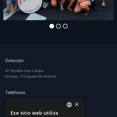
Dirección
Av. Rouillac num 3, Bajos
Encamp - Principado de Andorra
Teléfonos
×
T. (+376) 731 631
F. (+376) 731 630
Ese sitio web utiliza
CATALAN