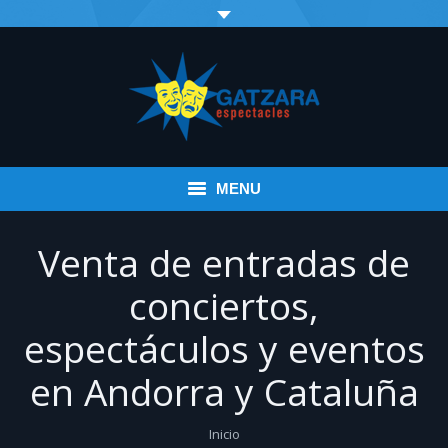
MENU
Inicio
Venta de entradas de
Eventos
conciertos,
espectáculos y eventos
Infantil
en Andorra y Cataluña
Espectáculos variados
Música
You are here:
Inicio