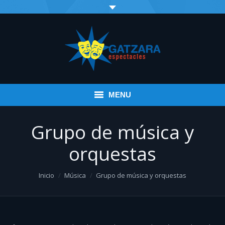
MENU
Inicio
Grupo de música y
Eventos
orquestas
Infantil
You are here:
Inicio
Música
Grupo de música y orquestas
Espectáculos variados
Música