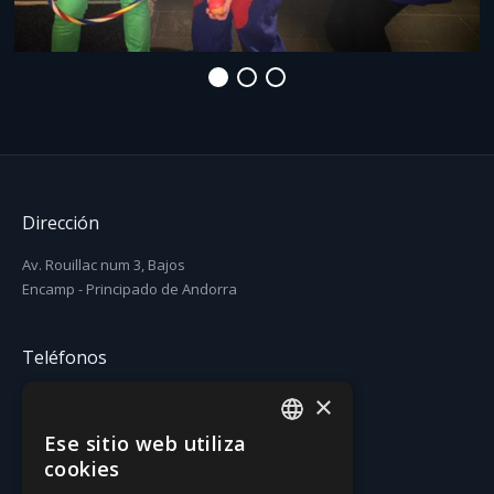
Dirección
Av. Rouillac num 3, Bajos
Encamp - Principado de Andorra
Teléfonos
×
T. (+376) 731 631
F. (+376) 731 630
Ese sitio web utiliza
CATALAN
cookies
Email
SPANISH