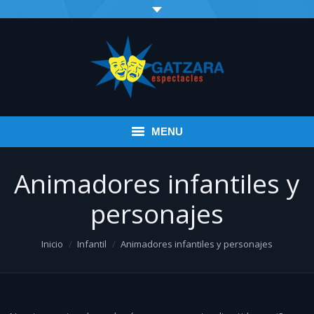
MENU
Inicio
Animadores infantiles y
Eventos
personajes
Infantil
You are here:
Inicio
Infantil
Animadores infantiles y personajes
Espectáculos variados
Música