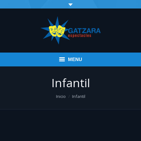
MENU
Inicio
Infantil
Eventos
You are here:
Inicio
Infantil
Infantil
Espectáculos variados
Música