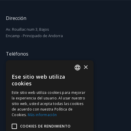
Despedidas y aventura
Dirección
Otros servicios
Av. Rouillac num 3, Bajos
Infraestructuras y material
Encamp - Principado de Andorra
Contacto
Teléfonos
×
T. (+376) 731 631
F. (+376) 731 630
Ese sitio web utiliza
CATALAN
cookies
Email
SPANISH
Este sitio web utiliza cookies para mejorar
la experiencia del usuario. Al usar nuestro
gatzara@gatzara.com
sitio web, usted acepta todas las cookies
de acuerdo con nuestra Política de
Cookies.
Más información
Redes social
COOKIES DE RENDIMIENTO